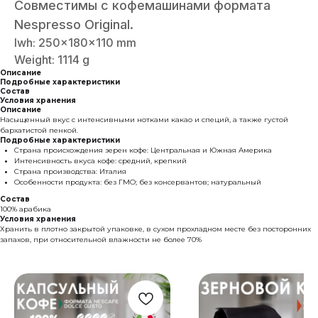
Совместимы с кофемашинами формата
Nespresso Original.
lwh: 250x180x110 mm
Weight: 1114 g
Описание
Подробные характеристики
Состав
Условия хранения
Описание
Насыщенный вкус с интенсивными нотками какао и специй, а также густой
бархатистой пенкой.
Подробные характеристики
Страна происхождения зерен кофе: Центральная и Южная Америка
Интенсивность вкуса кофе: средний, крепкий
Страна производства: Италия
Особенности продукта: без ГМО; без консервантов; натуральный
Состав
100% арабика
Условия хранения
Хранить в плотно закрытой упаковке, в сухом прохладном месте без посторонних
запахов, при относительной влажности не более 70%
Продукция
Для бизнеса
Кофе в зернах
Стать партнером
Кофе в капсулах
Для
гостеприимства
Молотый